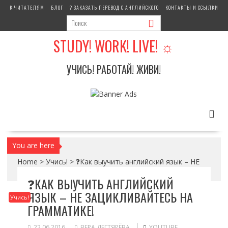
S
К ЧИТАТЕЛЯМ
БЛОГ
? ЗАКАЗАТЬ ПЕРЕВОД С АНГЛИЙСКОГО
КОНТАКТЫ И ССЫЛКИ
k
i
p
STUDY! WORK! LIVE! ☼
t
o
УЧИСЬ! РАБОТАЙ! ЖИВИ!
c
o
n
t
e
n
t
You are here
Home
>
Учись!
>
❓Как выучить английский язык – НЕ
ЗАЦИКЛИВАЙТЕСЬ на грамматике!
❓КАК ВЫУЧИТЬ АНГЛИЙСКИЙ
ЯЗЫК – НЕ ЗАЦИКЛИВАЙТЕСЬ НА
Учись!
ГРАММАТИКЕ!
22.06.2016
ВЕРА ДЕГТЯРЁВА
YOUTUBE
,