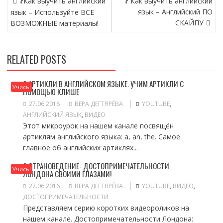
❓Как выучить английский
❓ Как выучить английский
А
язык – Английский ПО
язык – Используйте ВСЕ
В
СКАЙПУ
ВОЗМОЖНЫЕ материалы!
И
Г
А
RELATED POSTS
Ц
И
Я
? АРТИКЛИ В АНГЛИЙСКОМ ЯЗЫКЕ. УЧИМ АРТИКЛИ С
Учись!
ПОМОЩЬЮ КЛИШЕ
П
О
27.06.2016
ВЕРА ДЕГТЯРЁВА
YOUTUBE
,
З
АНГЛИЙСКИЙ ЯЗЫК
,
ВИДЕО
Этот микроурок на нашем канале посвящён
А
артиклям английского языка: a, an, the. Самое
П
главное об английских артиклях...
И
С
? СТРАНОВЕДЕНИЕ- ДОСТОПРИМЕЧАТЕЛЬНОСТИ
Я
Учись!
ЛОНДОНА СВОИМИ ГЛАЗАМИ!
М
27.06.2016
ВЕРА ДЕГТЯРЁВА
YOUTUBE
,
ВИДЕО
,
ДОСТОПРИМЕЧАТЕЛЬНОСТИ
Представляем серию коротких видеороликов на
нашем канале. Достопримечательности Лондона: