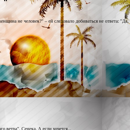
нщина не человек?" – ей следовало добиваться не ответа: "Да, 
го ветра". Сенека. А если хочется...