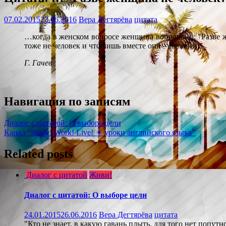
07.02.2015
23.06.2016
Вера Дегтярёва
цитата
…когда в женском вопросе женщина вопрошала: "Разве же
тоже не человек и что лишь вместе они – Человек.
Г. Гачев
Навигация по записям
Диалог с цитатой: О выборе цели
Канал “Study! Work! Live! ☀ уроки английского языка”
Related posts
Диалог с цитатой
Живи!
Диалог с цитатой: О выборе цели
24.01.2015
26.06.2016
Вера Дегтярёва
цитата
"Кто не знает, в какую гавань плыть, для того нет попутно