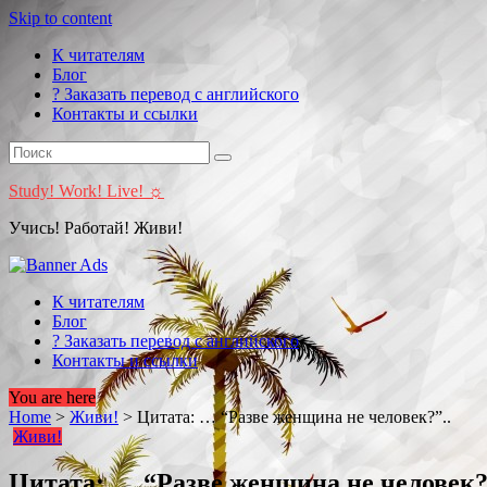
Skip to content
К читателям
Блог
? Заказать перевод с английского
Контакты и ссылки
Study! Work! Live! ☼
Учись! Работай! Живи!
К читателям
Блог
? Заказать перевод с английского
Контакты и ссылки
You are here
Home
>
Живи!
>
Цитата: … “Разве женщина не человек?”..
Живи!
Цитата: … “Разве женщина не человек?